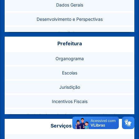
Dados Gerais
Desenvolvimento e Perspectivas
Estatísticas
Prefeitura
Feriados e Pontos Facultativos
Organograma
Como Chegar
Escolas
Marcos Geodésicos
Jurisdição
Telefones Úteis
Incentivos Fiscais
Conselhos Municipais
Aprovação de Projetos Particulares – Obras e Planejamento
Banco de Imagens
Urbano
Serviços Online
Plano Municipal de Abastecimento de Água e Esgotamento