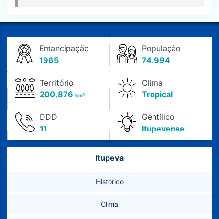
Emancipação
População
1965
74.994
Território
Clima
200.876
Tropical
km²
DDD
Gentílico
11
Itupevense
Itupeva
Histórico
Clima