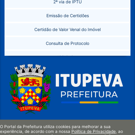
2ª via de IPTU
Sanitário (PMAE)
Emissão de Certidões
Secretarias
Certidão de Valor Venal do Imóvel
Legislação
Consulta de Protocolo
ISS Online
Instalação de Empresas
Licitações
Requerimentos
Formulários de Esporte
SIC
O Portal da Prefeitura utiliza cookies para melhorar a sua
Município de Itupeva
experiência, de acordo com a nossa
Política de Privacidade
, ao