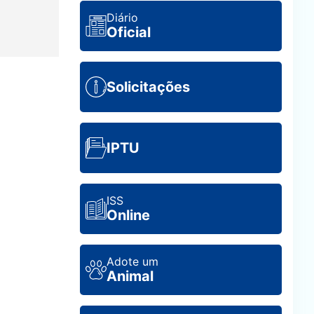
Diário
Oficial
Solicitações
IPTU
ISS
Online
Adote um
Animal