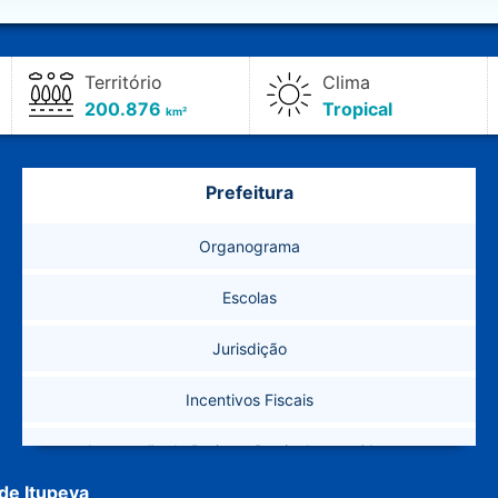
Território
Clima
200.876
Tropical
km²
Prefeitura
Organograma
Escolas
Jurisdição
Incentivos Fiscais
Aprovação de Projetos Particulares – Obras e
Planejamento Urbano
de Itupeva