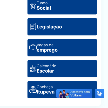
Fundo
Social
Legislação
Vagas de
emprego
Calendário
Escolar
Conheça
Itupeva