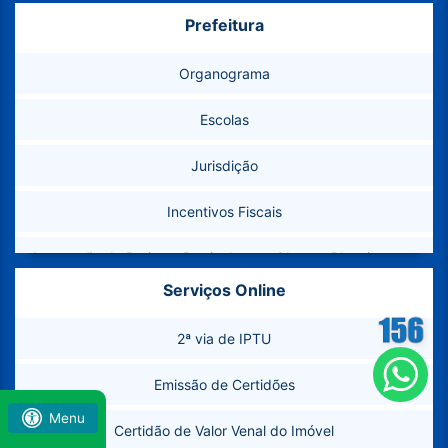
Prefeitura
Feriados e Pontos Facultativos
Organograma
Como Chegar
Escolas
Marcos Geodésicos
Jurisdição
Telefones Úteis
Incentivos Fiscais
Conselhos Municipais
Aprovação de Projetos Particulares – Obras e Planejamento
Banco de Imagens
Urbano
Serviços Online
Plano Municipal de Abastecimento de Água e Esgotamento
2ª via de IPTU
Sanitário (PMAE)
Emissão de Certidões
Secretarias
Menu
Certidão de Valor Venal do Imóvel
Legislação