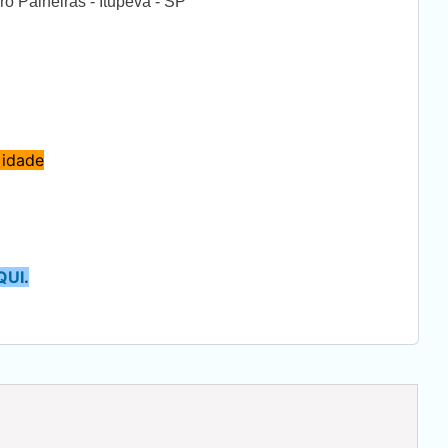
 Paineiras - Itupeva - SP
 idade
QUI
.