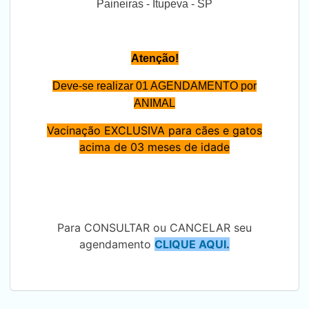
Paineiras - Itupeva - SP
Atenção!
Deve-se realizar 01 AGENDAMENTO por
ANIMAL
Vacinação EXCLUSIVA para cães e gatos
acima de 03 meses de idade
Para CONSULTAR ou CANCELAR seu
agendamento
CLIQUE AQUI
.