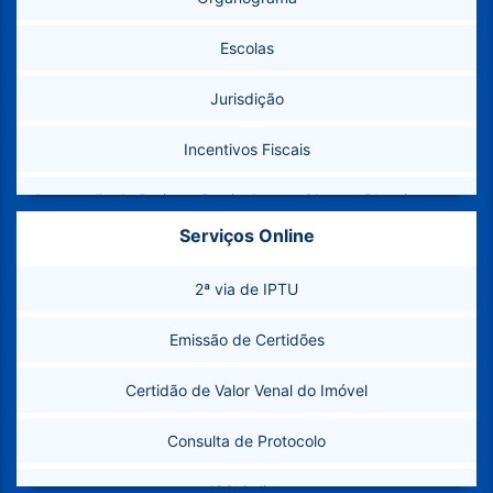
Como Chegar
Escolas
Marcos Geodésicos
Jurisdição
Telefones Úteis
Incentivos Fiscais
Conselhos Municipais
Aprovação de Projetos Particulares – Obras e Planejamento
Banco de Imagens
Urbano
Serviços Online
Plano Municipal de Abastecimento de Água e Esgotamento
2ª via de IPTU
Sanitário (PMAE)
Emissão de Certidões
Secretarias
Certidão de Valor Venal do Imóvel
Legislação
Consulta de Protocolo
ISS Online