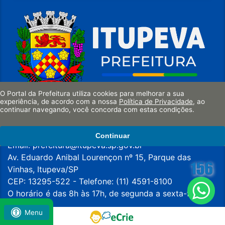
Instalação de Empresas
Licitações
Requerimentos
Formulários de Esporte
O Portal da Prefeitura utiliza cookies para melhorar a sua
experiência, de acordo com a nossa
Política de Privacidade
, ao
continuar navegando, você concorda com estas condições.
SIC
Município de Itupeva
CNPJ: 45.780.061/0001-57
Continuar
Ouvidoria 156 - eOuve
Email:
prefeitura@itupeva.sp.gov.br
Av. Eduardo Anibal Lourençon nº 15, Parque das
Iluminação Pública
Vinhas, Itupeva/SP
CEP: 13295-522 - Telefone: (11) 4591-8100
Agendamento
O horário é das 8h às 17h, de segunda a sexta-feira.
Segunda Via de Carnês de IPTU/TSU
Menu