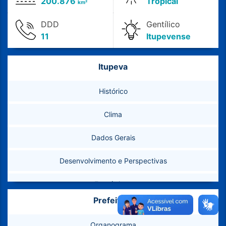
200.876
Tropical
km²
DDD
Gentílico
11
Itupevense
Itupeva
Histórico
Clima
Dados Gerais
Desenvolvimento e Perspectivas
Estatísticas
Prefeitura
Feriados e Pontos Facultativos
Organograma