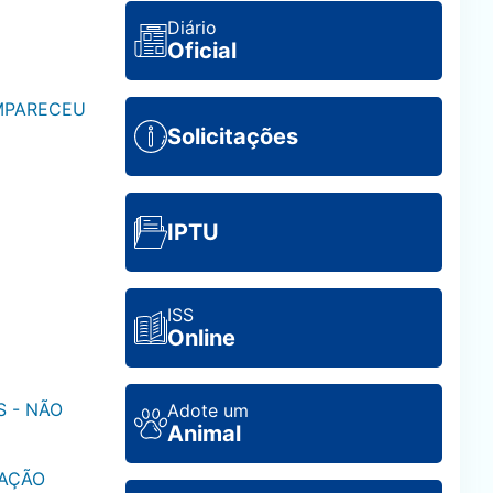
Diário
Oficial
OMPARECEU
Solicitações
IPTU
ISS
Online
S - NÃO
Adote um
Animal
CAÇÃO