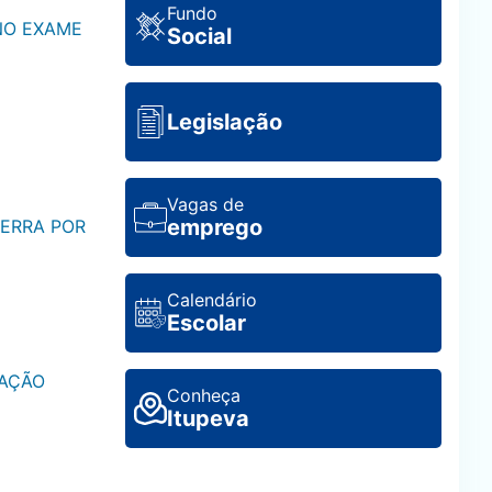
Fundo
 NO EXAME
Social
Legislação
Vagas de
emprego
CERRA POR
Calendário
Escolar
CAÇÃO
Conheça
Itupeva